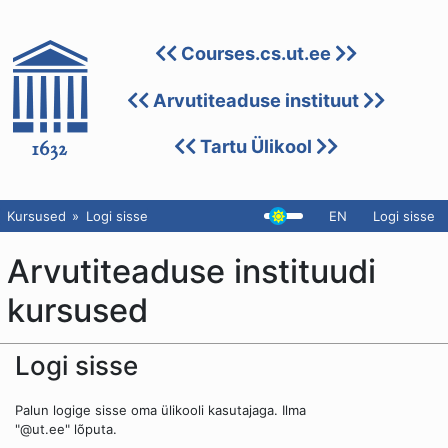
Courses.cs.ut.ee
Arvutiteaduse instituut
Tartu Ülikool
Kursused
Logi sisse
EN
Logi sisse
Arvutiteaduse instituudi
kursused
Logi sisse
Palun logige sisse oma ülikooli kasutajaga. Ilma
"@ut.ee" lõputa.