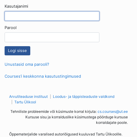
Kasutajanimi
Parool
Unustasid oma parooli?
Courses’i keskkonna kasutustingimused
Arvutiteaduse instituut
Loodus- ja täppisteaduste valdkond
Tartu Ülikool
Tehniliste probleemide või küsimuste korral kirjuta:
cs.courses@ut.ee
Kursuse sisu ja korralduslike küsimustega pöörduge kursuse
korraldajate poole.
Õppematerjalide varalised autoriõigused kuuluvad Tartu Ülikoolile.