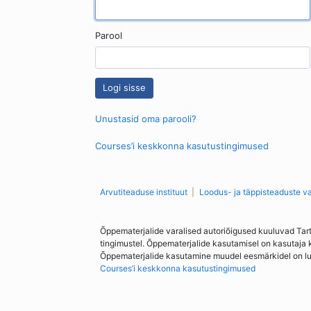
Parool
Unustasid oma parooli?
Courses’i keskkonna kasutustingimused
Arvutiteaduse instituut
Loodus- ja täppisteaduste v
Õppematerjalide varalised autoriõigused kuuluvad Tar
tingimustel. Õppematerjalide kasutamisel on kasutaja 
Õppematerjalide kasutamine muudel eesmärkidel on lubat
Courses’i keskkonna kasutustingimused