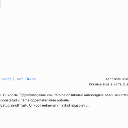
aldkond
Tartu Ülikool
Tehniliste pro
Kursuse sisu ja korraldu
tu Ülikoolile. Õppematerjalide kasutamine on lubatud autoriõiguse seaduses ett
kohustatud viitama õppematerjalide autorile.
ud ainult Tartu Ülikooli eelneval kirjalikul nõusolekul.