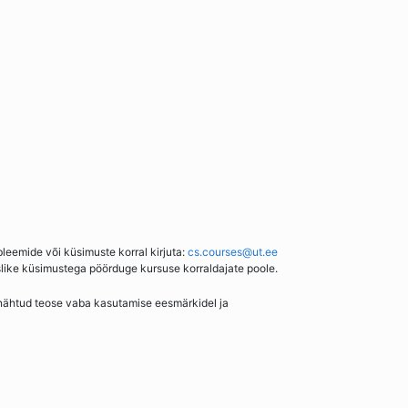
bleemide või küsimuste korral kirjuta:
cs.courses@ut.ee
slike küsimustega pöörduge kursuse korraldajate poole.
enähtud teose vaba kasutamise eesmärkidel ja