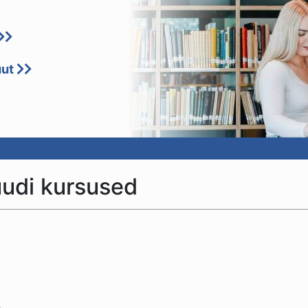
uut
uudi kursused