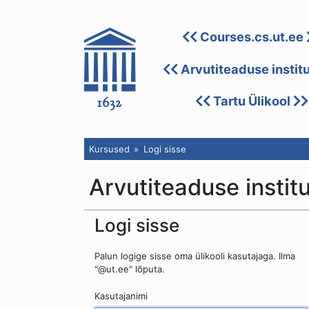
Courses.cs.ut.ee
Arvutiteaduse instit
Tartu Ülikool
Kursused
Logi sisse
Arvutiteaduse instit
Logi sisse
Palun logige sisse oma ülikooli kasutajaga. Ilma
"@ut.ee" lõputa.
Kasutajanimi