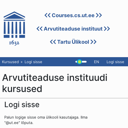
Courses.cs.ut.ee
Arvutiteaduse instituut
Tartu Ülikool
Kursused
Logi sisse
EN
Logi sisse
Arvutiteaduse instituudi
kursused
Logi sisse
Palun logige sisse oma ülikooli kasutajaga. Ilma
"@ut.ee" lõputa.