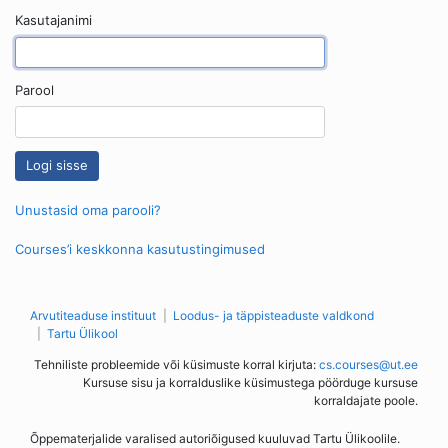
Kasutajanimi
Parool
Unustasid oma parooli?
Courses’i keskkonna kasutustingimused
Arvutiteaduse instituut
Loodus- ja täppisteaduste valdkond
Tartu Ülikool
Tehniliste probleemide või küsimuste korral kirjuta:
cs.courses@ut.ee
Kursuse sisu ja korralduslike küsimustega pöörduge kursuse
korraldajate poole.
Õppematerjalide varalised autoriõigused kuuluvad Tartu Ülikoolile.