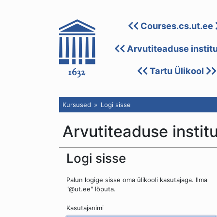
Courses.cs.ut.ee
Arvutiteaduse instit
Tartu Ülikool
Kursused
Logi sisse
Arvutiteaduse instit
Logi sisse
Palun logige sisse oma ülikooli kasutajaga. Ilma
"@ut.ee" lõputa.
Kasutajanimi