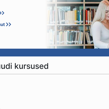
uut
uudi kursused