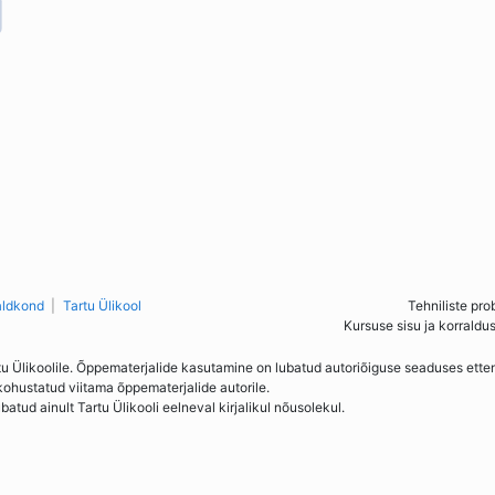
aldkond
Tartu Ülikool
Tehniliste pro
Kursuse sisu ja korraldu
tu Ülikoolile. Õppematerjalide kasutamine on lubatud autoriõiguse seaduses ett
kohustatud viitama õppematerjalide autorile.
ud ainult Tartu Ülikooli eelneval kirjalikul nõusolekul.