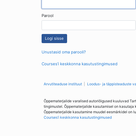
Parool
Unustasid oma parooli?
Courses’i keskkonna kasutustingimused
Arvutiteaduse instituut
Loodus- ja täppisteaduste v
Õppematerjalide varalised autoriõigused kuuluvad Tar
tingimustel. Õppematerjalide kasutamisel on kasutaja 
Õppematerjalide kasutamine muudel eesmärkidel on lubat
Courses’i keskkonna kasutustingimused