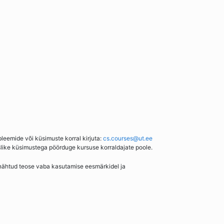
bleemide või küsimuste korral kirjuta:
cs.courses@ut.ee
slike küsimustega pöörduge kursuse korraldajate poole.
enähtud teose vaba kasutamise eesmärkidel ja