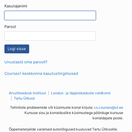
Kasutajanimi
Parool
Unustasid oma parooli?
Courses’i keskkonna kasutustingimused
Arvutiteaduse instituut
Loodus- ja täppisteaduste valdkond
Tartu Ülikool
Tehniliste probleemide või küsimuste korral kirjuta:
cs.courses@ut.ee
Kursuse sisu ja korralduslike küsimustega pöörduge kursuse
korraldajate poole.
Õppematerjalide varalised autoriõigused kuuluvad Tartu Ülikoolile.