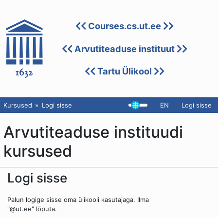
Courses.cs.ut.ee
Arvutiteaduse instituut
Tartu Ülikool
Kursused
Logi sisse
EN
Logi sisse
Arvutiteaduse instituudi
kursused
Logi sisse
Palun logige sisse oma ülikooli kasutajaga. Ilma
"@ut.ee" lõputa.