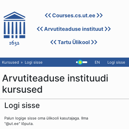
Courses.cs.ut.ee
Arvutiteaduse instituut
Tartu Ülikool
Kursused
Logi sisse
EN
Logi sisse
Arvutiteaduse instituudi
kursused
Logi sisse
Palun logige sisse oma ülikooli kasutajaga. Ilma
"@ut.ee" lõputa.