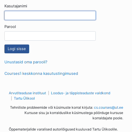
Kasutajanimi
Parool
Unustasid oma parooli?
Courses’i keskkonna kasutustingimused
Arvutiteaduse instituut
Loodus- ja täppisteaduste valdkond
Tartu Ülikool
Tehniliste probleemide või küsimuste korral kirjuta:
cs.courses@ut.ee
Kursuse sisu ja korralduslike küsimustega pöörduge kursuse
korraldajate poole.
Õppematerjalide varalised autoriõigused kuuluvad Tartu Ülikoolile.