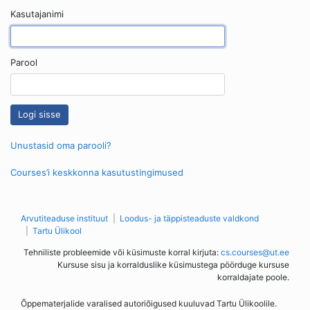
Kasutajanimi
Parool
Unustasid oma parooli?
Courses’i keskkonna kasutustingimused
Arvutiteaduse instituut
Loodus- ja täppisteaduste valdkond
Tartu Ülikool
Tehniliste probleemide või küsimuste korral kirjuta:
cs.courses@ut.ee
Kursuse sisu ja korralduslike küsimustega pöörduge kursuse
korraldajate poole.
Õppematerjalide varalised autoriõigused kuuluvad Tartu Ülikoolile.