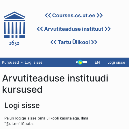
Courses.cs.ut.ee
Arvutiteaduse instituut
Tartu Ülikool
Kursused
Logi sisse
EN
Logi sisse
Arvutiteaduse instituudi
kursused
Logi sisse
Palun logige sisse oma ülikooli kasutajaga. Ilma
"@ut.ee" lõputa.