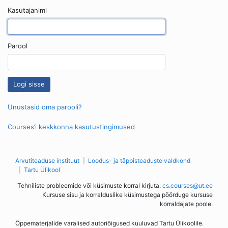
Kasutajanimi
Parool
Unustasid oma parooli?
Courses’i keskkonna kasutustingimused
Arvutiteaduse instituut
Loodus- ja täppisteaduste valdkond
Tartu Ülikool
Tehniliste probleemide või küsimuste korral kirjuta:
cs.courses@ut.ee
Kursuse sisu ja korralduslike küsimustega pöörduge kursuse
korraldajate poole.
Õppematerjalide varalised autoriõigused kuuluvad Tartu Ülikoolile.