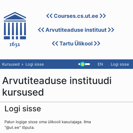
Courses.cs.ut.ee
Arvutiteaduse instituut
Tartu Ülikool
Kursused
Logi sisse
EN
Logi sisse
Arvutiteaduse instituudi
kursused
Logi sisse
Palun logige sisse oma ülikooli kasutajaga. Ilma
"@ut.ee" lõputa.