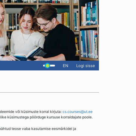
EN
Logi sisse
bleemide või küsimuste korral kirjuta:
cs.courses@ut.ee
slike küsimustega pöörduge kursuse korraldajate poole.
enähtud teose vaba kasutamise eesmärkidel ja