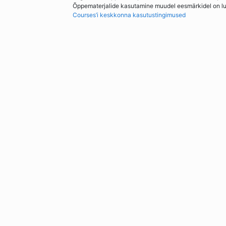
Õppematerjalide kasutamine muudel eesmärkidel on lubat
Courses’i keskkonna kasutustingimused