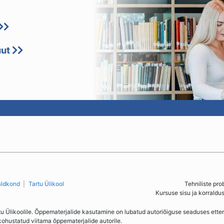
uut
aldkond
Tartu Ülikool
Tehniliste pro
Kursuse sisu ja korraldu
tu Ülikoolile. Õppematerjalide kasutamine on lubatud autoriõiguse seaduses ett
kohustatud viitama õppematerjalide autorile.