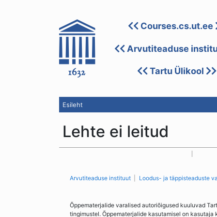
Courses.cs.ut.ee
Arvutiteaduse instit
Tartu Ülikool
Esileht
Lehte ei leitud
Arvutiteaduse instituut
Loodus- ja täppisteaduste v
Õppematerjalide varalised autoriõigused kuuluvad Tar
tingimustel. Õppematerjalide kasutamisel on kasutaja 